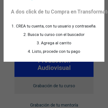
Asesoría Virtual Grabación de tu
A dos click de tu Compra en Transforma
audiolibro
1. CREA tu cuenta, con tu usuario y contraseña.
Asesoría Virtual en Storytelling y
Marketing de Contenidos
2. Busca tu curso con el buscador
3. Agrega al carrito
4. Listo, procede con tu pago
Producción
Audiovisual
Grabación de tu curso
Grabación de tu mentoría